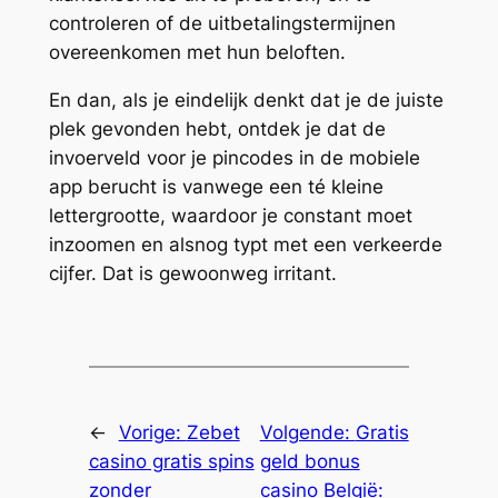
controleren of de uitbetalingstermijnen
overeenkomen met hun beloften.
En dan, als je eindelijk denkt dat je de juiste
plek gevonden hebt, ontdek je dat de
invoerveld voor je pincodes in de mobiele
app berucht is vanwege een té kleine
lettergrootte, waardoor je constant moet
inzoomen en alsnog typt met een verkeerde
cijfer. Dat is gewoonweg irritant.
←
Vorige:
Zebet
Volgende:
Gratis
casino gratis spins
geld bonus
zonder
casino België: