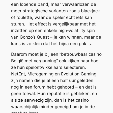
een lopende band, maar verwaarlozen de
meer strategische varianten zoals blackjack
of roulette, waar de speler echt iets kan
sturen. Het effect is vergelijkbaar met het
inzetten op een enkele high‑volatility spin
van Gonzo’s Quest – je kan winnen, maar de
kans is zo klein dat het bijna een gok is.
Daarom moet je bij een “betrouwbaar casino
België met vergunning” ook kijken naar hoe
ze hun spelontwikkelaars selecteren.
NetEnt, Microgaming en Evolution Gaming
zijn namen die je al een half uur geleden
nog in een forum hebt gehoord – en dat is
geen toeval. Hun reputatie is gebleken, en
als ze aanwezig zijn, dan is het casino
waarschijnlijk minder geneigd om je in de