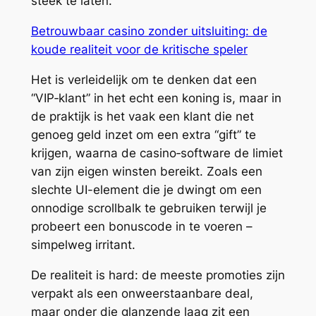
steek te laten.
Betrouwbaar casino zonder uitsluiting: de
koude realiteit voor de kritische speler
Het is verleidelijk om te denken dat een
“VIP‑klant” in het echt een koning is, maar in
de praktijk is het vaak een klant die net
genoeg geld inzet om een extra “gift” te
krijgen, waarna de casino‑software de limiet
van zijn eigen winsten bereikt. Zoals een
slechte UI-element die je dwingt om een
onnodige scrollbalk te gebruiken terwijl je
probeert een bonuscode in te voeren –
simpelweg irritant.
De realiteit is hard: de meeste promoties zijn
verpakt als een onweerstaanbare deal,
maar onder die glanzende laag zit een